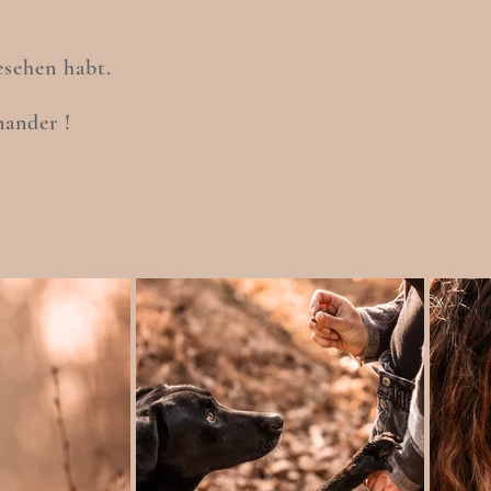
esehen habt.
nander !